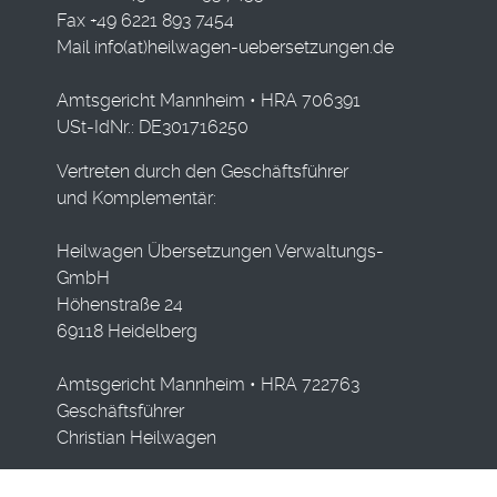
Fax +49 6221 893 7454
Mail
info(at)heilwagen-uebersetzungen.de
Amtsgericht Mannheim • HRA 706391
USt-IdNr.: DE301716250
Vertreten durch den Geschäftsführer
und Komplementär:
Heilwagen Übersetzungen Verwaltungs-
GmbH
Höhenstraße 24
69118 Heidelberg
Amtsgericht Mannheim • HRA 722763
Geschäftsführer
Christian Heilwagen