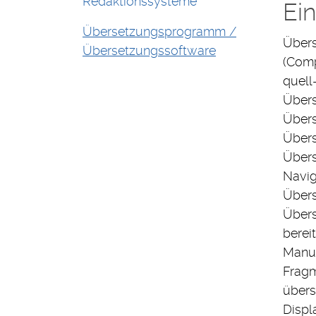
Redaktionssysteme
Ei
Übersetzungsprogramm /
Übers
Übersetzungssoftware
(Comp
quell
Übers
Übers
Übers
Übers
Navig
Übers
Übers
berei
Manue
Fragm
übers
Displ