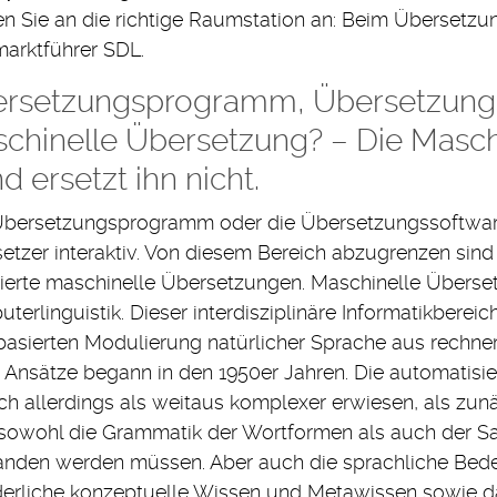
n Sie an die richtige Raumstation an: Beim Übersetz
arktführer SDL.
rsetzungsprogramm, Übersetzungs
chinelle Übersetzung? – Die Masc
d ersetzt ihn nicht.
bersetzungsprogramm oder die Übersetzungssoftwar
etzer interaktiv. Von diesem Bereich abzugrenzen sin
ierte maschinelle Übersetzungen. Maschinelle Überset
terlinguistik. Dieser interdisziplinäre Informatikbereic
basierten Modulierung natürlicher Sprache aus rechner
r Ansätze begann in den 1950er Jahren. Die automatisi
ich allerdings als weitaus komplexer erwiesen, als zu
sowohl die Grammatik der Wortformen als auch der Sa
anden werden müssen. Aber auch die sprachliche Bed
derliche konzeptuelle Wissen und Metawissen sowie d