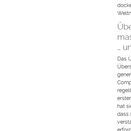
docke
Weltm
Übe
mas
… un
Das Ü
Übers
gener
Compu
regel
erste
hat s
dass 
verst
erfor