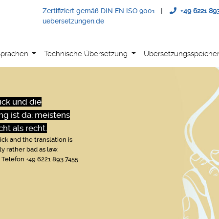
Zertifiziert gemäß DIN EN ISO 9001
|
+49 6221 89
uebersetzungen.de
Sprachen
Technische Übersetzung
Übersetzungsspeiche
ick und die
g ist da: meistens
ht als recht.
ck and the translation is
y rather bad as law.
Telefon +49 6221 893 7455