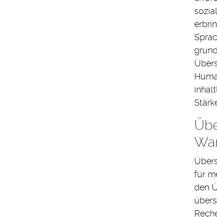
sozia
erbri
Sprac
grund
Übers
Human
inhal
Stärk
Übe
War
Übers
für m
den Ü
übers
Reche