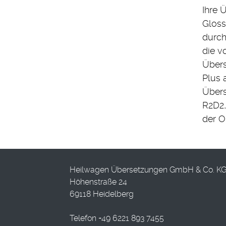
Ihre 
Gloss
durch
die v
Übers
Plus 
Übers
R2D2,
der O
Heilwagen Übersetzungen GmbH & Co. K
Höhenstraße 24
69118 Heidelberg
Telefon +49 6221 893 7455