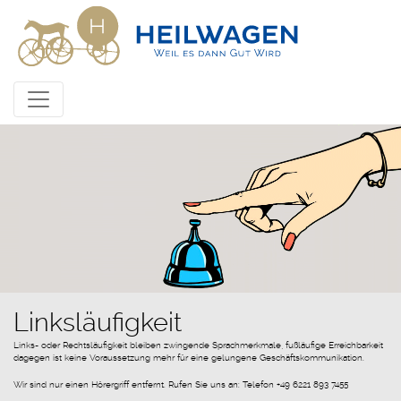
Linksläufigkeit
Links- oder Rechtsläufigkeit bleiben zwingende Sprachmerkmale, fußläufige Erreichbarkeit
dagegen ist keine Voraussetzung mehr für eine gelungene Geschäftskommunikation.
Wir sind nur einen Hörergriff entfernt. Rufen Sie uns an: Telefon +49 6221 893 7455