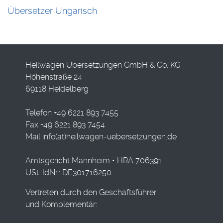
Übersetzer Ungarisch
Heilwagen Übersetzungen GmbH & Co. KG
Höhenstraße 24
69118 Heidelberg
Telefon +49 6221 893 7455
Fax +49 6221 893 7454
Mail
info(at)heilwagen-uebersetzungen.de
Amtsgericht Mannheim • HRA 706391
USt-IdNr.: DE301716250
Vertreten durch den Geschäftsführer
und Komplementär: