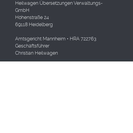
Heilwagen Übersetzungen Verwaltungs-
GmbH
Höhenstraße 24
69118 Heidelberg
Amtsgericht Mannheim • HRA 722763
Geschäftsführer
Christian Heilwagen